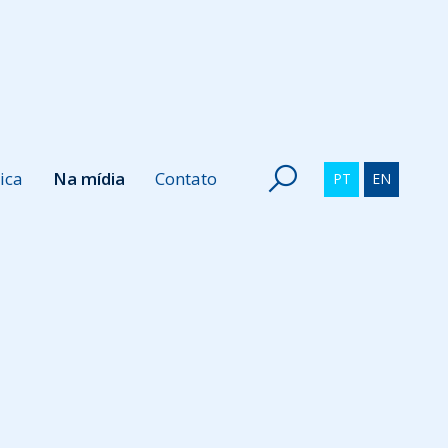
ica
Na mídia
Contato
PT
EN