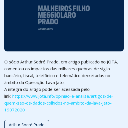
O sócio Arthur Sodré Prado, em artigo publicado no JOTA,
comentou os impactos das milhares quebras de sigilo
bancário, fiscal, telefônico e telemático decretadas no
âmbito da Operação Lava Jato.
A íntegra do artigo pode ser acessada pelo
link:
https://www.jota.info/opiniao-e-analise/artigos/de-
quem-sao-os-dados-colhidos-no-ambito-da-lava-jato-
19072020
Arthur Sodré Prado