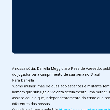
A nossa sócia, Daniella Meggiolaro Paes de Azevedo, pub
do jogador para cumprimento de sua pena no Brasil.
Para Daniella:
“Como mulher, mãe de duas adolescentes e militante femi
homem que subjuga e violenta sexualmente uma mulher. O 
assiste aquele que, independentemente do crime que ten
diferentes das nossas.”
Consulte a íntegra pelo link:
https://www.estadao.com.br/