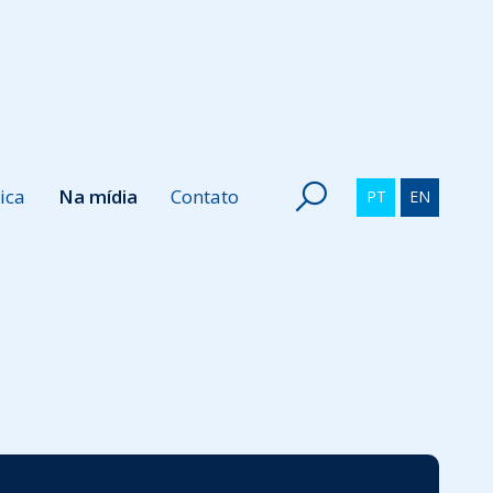
ica
Na mídia
Contato
PT
EN