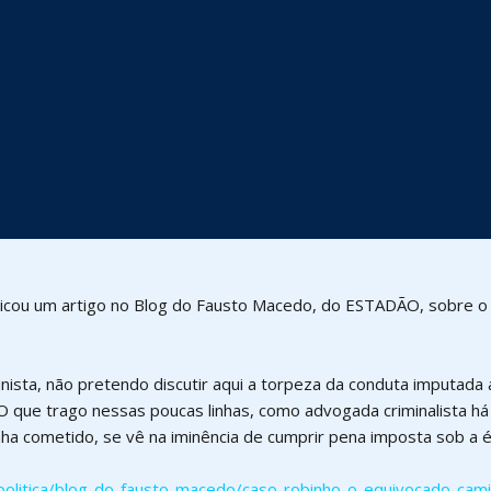
licou um artigo no Blog do Fausto Macedo, do ESTADÃO, sobre o 
nista, não pretendo discutir aqui a torpeza da conduta imputada
que trago nessas poucas linhas, como advogada criminalista há m
ha cometido, se vê na iminência de cumprir pena imposta sob a 
politica/blog-do-fausto-macedo/caso-robinho-o-equivocado-cam